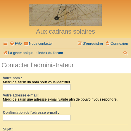
Aux cadrans solaires
FAQ
Nous contacter
S’enregistrer
Connexion
R
La gnomonique
Index du forum
e
Contacter l’administrateur
c
h
Votre nom :
Merci de saisir un nom pour vous identifier.
e
r
Votre adresse e-mail :
c
Merci de saisir une adresse e-mail valide afin de pouvoir vous répondre.
h
Confirmation de l’adresse e-mail :
e
r
Sujet :