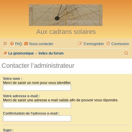
Aux cadrans solaires
FAQ
Nous contacter
S’enregistrer
Connexion
R
La gnomonique
Index du forum
e
Contacter l’administrateur
c
h
Votre nom :
Merci de saisir un nom pour vous identifier.
e
r
Votre adresse e-mail :
c
Merci de saisir une adresse e-mail valide afin de pouvoir vous répondre.
h
Confirmation de l’adresse e-mail :
e
r
Sujet :