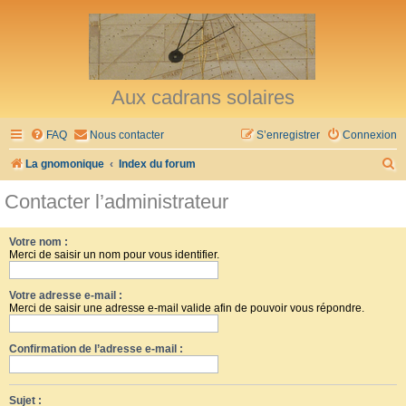
Aux cadrans solaires
FAQ
Nous contacter
S’enregistrer
Connexion
R
La gnomonique
Index du forum
e
Contacter l’administrateur
c
h
Votre nom :
Merci de saisir un nom pour vous identifier.
e
r
Votre adresse e-mail :
c
Merci de saisir une adresse e-mail valide afin de pouvoir vous répondre.
h
Confirmation de l’adresse e-mail :
e
r
Sujet :