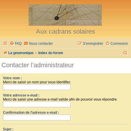
Aux cadrans solaires
FAQ
Nous contacter
S’enregistrer
Connexion
R
La gnomonique
Index du forum
e
Contacter l’administrateur
c
h
Votre nom :
Merci de saisir un nom pour vous identifier.
e
r
Votre adresse e-mail :
c
Merci de saisir une adresse e-mail valide afin de pouvoir vous répondre.
h
Confirmation de l’adresse e-mail :
e
r
Sujet :