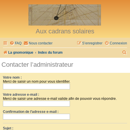
Aux cadrans solaires
FAQ
Nous contacter
S’enregistrer
Connexion
R
La gnomonique
Index du forum
e
Contacter l’administrateur
c
h
Votre nom :
Merci de saisir un nom pour vous identifier.
e
r
Votre adresse e-mail :
c
Merci de saisir une adresse e-mail valide afin de pouvoir vous répondre.
h
Confirmation de l’adresse e-mail :
e
r
Sujet :