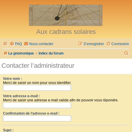
Aux cadrans solaires
FAQ
Nous contacter
S’enregistrer
Connexion
R
La gnomonique
Index du forum
e
Contacter l’administrateur
c
h
Votre nom :
Merci de saisir un nom pour vous identifier.
e
r
Votre adresse e-mail :
c
Merci de saisir une adresse e-mail valide afin de pouvoir vous répondre.
h
Confirmation de l’adresse e-mail :
e
r
Sujet :