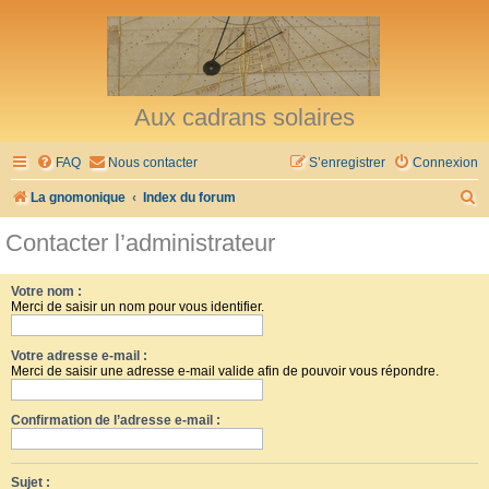
Aux cadrans solaires
FAQ
Nous contacter
S’enregistrer
Connexion
R
La gnomonique
Index du forum
e
Contacter l’administrateur
c
h
Votre nom :
Merci de saisir un nom pour vous identifier.
e
r
Votre adresse e-mail :
c
Merci de saisir une adresse e-mail valide afin de pouvoir vous répondre.
h
Confirmation de l’adresse e-mail :
e
r
Sujet :