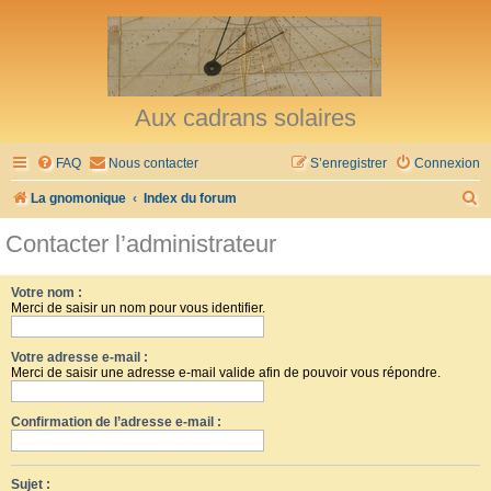
Aux cadrans solaires
FAQ
Nous contacter
S’enregistrer
Connexion
R
La gnomonique
Index du forum
e
Contacter l’administrateur
c
h
Votre nom :
Merci de saisir un nom pour vous identifier.
e
r
Votre adresse e-mail :
c
Merci de saisir une adresse e-mail valide afin de pouvoir vous répondre.
h
Confirmation de l’adresse e-mail :
e
r
Sujet :