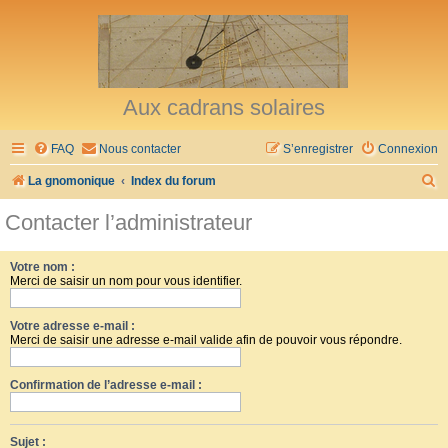
Aux cadrans solaires
FAQ
Nous contacter
S’enregistrer
Connexion
R
La gnomonique
Index du forum
e
Contacter l’administrateur
c
h
Votre nom :
Merci de saisir un nom pour vous identifier.
e
r
Votre adresse e-mail :
c
Merci de saisir une adresse e-mail valide afin de pouvoir vous répondre.
h
Confirmation de l’adresse e-mail :
e
r
Sujet :