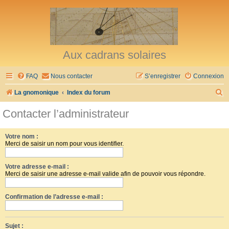
Aux cadrans solaires
FAQ
Nous contacter
S’enregistrer
Connexion
R
La gnomonique
Index du forum
e
Contacter l’administrateur
c
h
Votre nom :
Merci de saisir un nom pour vous identifier.
e
r
Votre adresse e-mail :
c
Merci de saisir une adresse e-mail valide afin de pouvoir vous répondre.
h
Confirmation de l’adresse e-mail :
e
r
Sujet :