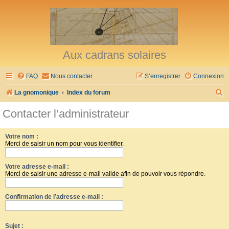
Aux cadrans solaires
FAQ
Nous contacter
S’enregistrer
Connexion
R
La gnomonique
Index du forum
e
Contacter l’administrateur
c
h
Votre nom :
Merci de saisir un nom pour vous identifier.
e
r
Votre adresse e-mail :
c
Merci de saisir une adresse e-mail valide afin de pouvoir vous répondre.
h
Confirmation de l’adresse e-mail :
e
r
Sujet :