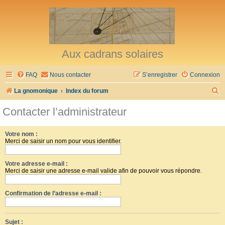
Aux cadrans solaires
FAQ
Nous contacter
S’enregistrer
Connexion
R
La gnomonique
Index du forum
e
Contacter l’administrateur
c
h
Votre nom :
Merci de saisir un nom pour vous identifier.
e
r
Votre adresse e-mail :
c
Merci de saisir une adresse e-mail valide afin de pouvoir vous répondre.
h
Confirmation de l’adresse e-mail :
e
r
Sujet :