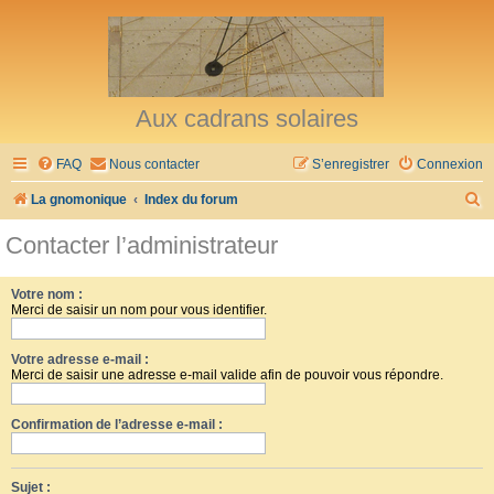
Aux cadrans solaires
FAQ
Nous contacter
S’enregistrer
Connexion
R
La gnomonique
Index du forum
e
Contacter l’administrateur
c
h
Votre nom :
Merci de saisir un nom pour vous identifier.
e
r
Votre adresse e-mail :
c
Merci de saisir une adresse e-mail valide afin de pouvoir vous répondre.
h
Confirmation de l’adresse e-mail :
e
r
Sujet :