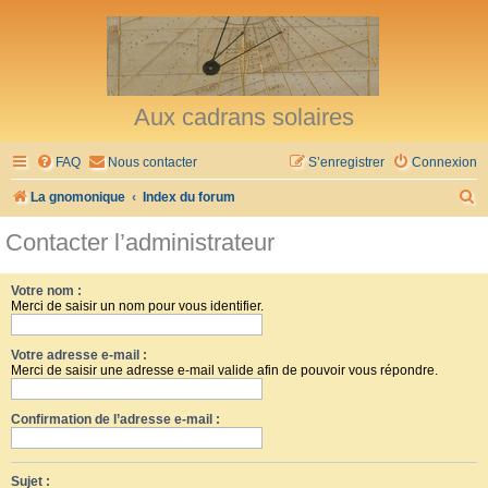
Aux cadrans solaires
FAQ
Nous contacter
S’enregistrer
Connexion
R
La gnomonique
Index du forum
e
Contacter l’administrateur
c
h
Votre nom :
Merci de saisir un nom pour vous identifier.
e
r
Votre adresse e-mail :
c
Merci de saisir une adresse e-mail valide afin de pouvoir vous répondre.
h
Confirmation de l’adresse e-mail :
e
r
Sujet :