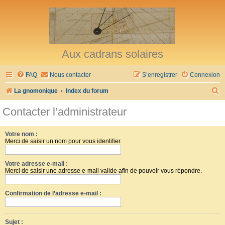
Aux cadrans solaires
FAQ
Nous contacter
S’enregistrer
Connexion
R
La gnomonique
Index du forum
e
Contacter l’administrateur
c
h
Votre nom :
Merci de saisir un nom pour vous identifier.
e
r
Votre adresse e-mail :
c
Merci de saisir une adresse e-mail valide afin de pouvoir vous répondre.
h
Confirmation de l’adresse e-mail :
e
r
Sujet :