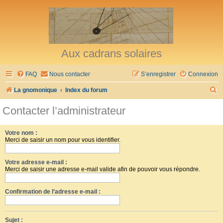
Aux cadrans solaires
FAQ
Nous contacter
S’enregistrer
Connexion
R
La gnomonique
Index du forum
e
Contacter l’administrateur
c
h
Votre nom :
Merci de saisir un nom pour vous identifier.
e
r
Votre adresse e-mail :
c
Merci de saisir une adresse e-mail valide afin de pouvoir vous répondre.
h
Confirmation de l’adresse e-mail :
e
r
Sujet :