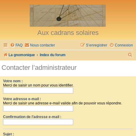
Aux cadrans solaires
FAQ
Nous contacter
S’enregistrer
Connexion
R
La gnomonique
Index du forum
e
Contacter l’administrateur
c
h
Votre nom :
Merci de saisir un nom pour vous identifier.
e
r
Votre adresse e-mail :
c
Merci de saisir une adresse e-mail valide afin de pouvoir vous répondre.
h
Confirmation de l’adresse e-mail :
e
r
Sujet :