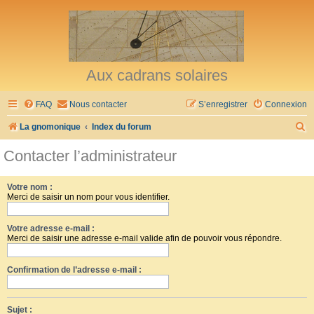
Aux cadrans solaires
FAQ
Nous contacter
S’enregistrer
Connexion
R
La gnomonique
Index du forum
e
Contacter l’administrateur
c
h
Votre nom :
Merci de saisir un nom pour vous identifier.
e
r
Votre adresse e-mail :
c
Merci de saisir une adresse e-mail valide afin de pouvoir vous répondre.
h
Confirmation de l’adresse e-mail :
e
r
Sujet :