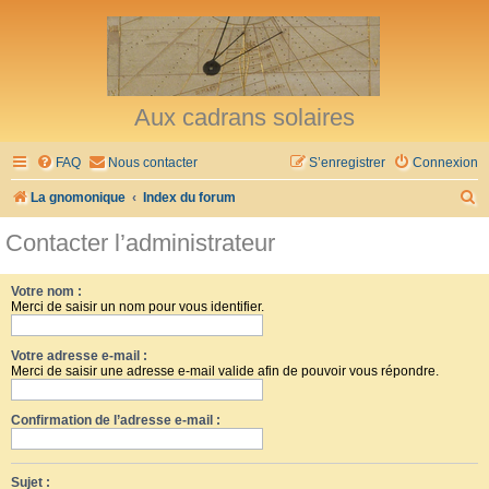
Aux cadrans solaires
FAQ
Nous contacter
S’enregistrer
Connexion
R
La gnomonique
Index du forum
e
Contacter l’administrateur
c
h
Votre nom :
Merci de saisir un nom pour vous identifier.
e
r
Votre adresse e-mail :
c
Merci de saisir une adresse e-mail valide afin de pouvoir vous répondre.
h
Confirmation de l’adresse e-mail :
e
r
Sujet :