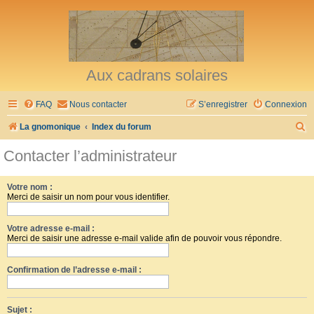
Aux cadrans solaires
FAQ
Nous contacter
S’enregistrer
Connexion
R
La gnomonique
Index du forum
e
Contacter l’administrateur
c
h
Votre nom :
Merci de saisir un nom pour vous identifier.
e
r
Votre adresse e-mail :
c
Merci de saisir une adresse e-mail valide afin de pouvoir vous répondre.
h
Confirmation de l’adresse e-mail :
e
r
Sujet :