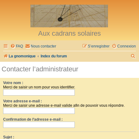
Aux cadrans solaires
FAQ
Nous contacter
S’enregistrer
Connexion
R
La gnomonique
Index du forum
e
Contacter l’administrateur
c
h
Votre nom :
Merci de saisir un nom pour vous identifier.
e
r
Votre adresse e-mail :
c
Merci de saisir une adresse e-mail valide afin de pouvoir vous répondre.
h
Confirmation de l’adresse e-mail :
e
r
Sujet :