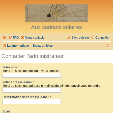
Aux cadrans solaires
FAQ
Nous contacter
S’enregistrer
Connexion
R
La gnomonique
Index du forum
e
Contacter l’administrateur
c
h
Votre nom :
Merci de saisir un nom pour vous identifier.
e
r
Votre adresse e-mail :
c
Merci de saisir une adresse e-mail valide afin de pouvoir vous répondre.
h
Confirmation de l’adresse e-mail :
e
r
Sujet :