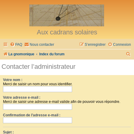
Aux cadrans solaires
FAQ
Nous contacter
S’enregistrer
Connexion
R
La gnomonique
Index du forum
e
Contacter l’administrateur
c
h
Votre nom :
Merci de saisir un nom pour vous identifier.
e
r
Votre adresse e-mail :
c
Merci de saisir une adresse e-mail valide afin de pouvoir vous répondre.
h
Confirmation de l’adresse e-mail :
e
r
Sujet :