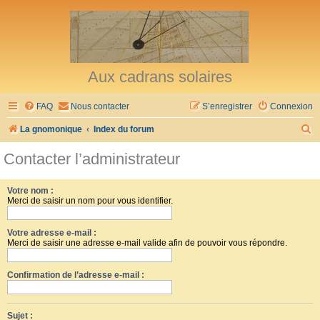
Aux cadrans solaires
FAQ
Nous contacter
S’enregistrer
Connexion
R
La gnomonique
Index du forum
e
Contacter l’administrateur
c
h
Votre nom :
Merci de saisir un nom pour vous identifier.
e
r
Votre adresse e-mail :
c
Merci de saisir une adresse e-mail valide afin de pouvoir vous répondre.
h
Confirmation de l’adresse e-mail :
e
r
Sujet :