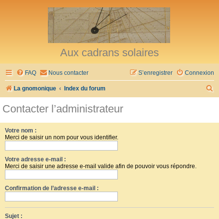
Aux cadrans solaires
FAQ
Nous contacter
S’enregistrer
Connexion
R
La gnomonique
Index du forum
e
Contacter l’administrateur
c
h
Votre nom :
Merci de saisir un nom pour vous identifier.
e
r
Votre adresse e-mail :
c
Merci de saisir une adresse e-mail valide afin de pouvoir vous répondre.
h
Confirmation de l’adresse e-mail :
e
r
Sujet :