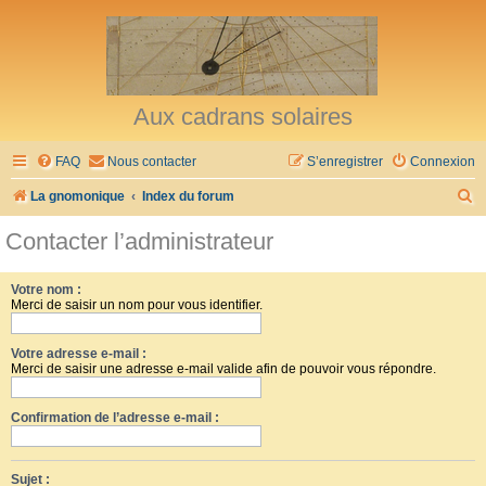
Aux cadrans solaires
FAQ
Nous contacter
S’enregistrer
Connexion
R
La gnomonique
Index du forum
e
Contacter l’administrateur
c
h
Votre nom :
Merci de saisir un nom pour vous identifier.
e
r
Votre adresse e-mail :
c
Merci de saisir une adresse e-mail valide afin de pouvoir vous répondre.
h
Confirmation de l’adresse e-mail :
e
r
Sujet :