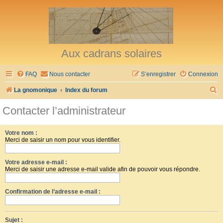
Aux cadrans solaires
FAQ
Nous contacter
S’enregistrer
Connexion
R
La gnomonique
Index du forum
e
Contacter l’administrateur
c
h
Votre nom :
Merci de saisir un nom pour vous identifier.
e
r
Votre adresse e-mail :
c
Merci de saisir une adresse e-mail valide afin de pouvoir vous répondre.
h
Confirmation de l’adresse e-mail :
e
r
Sujet :