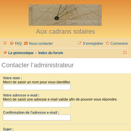
Aux cadrans solaires
FAQ
Nous contacter
S’enregistrer
Connexion
R
La gnomonique
Index du forum
e
Contacter l’administrateur
c
h
Votre nom :
Merci de saisir un nom pour vous identifier.
e
r
Votre adresse e-mail :
c
Merci de saisir une adresse e-mail valide afin de pouvoir vous répondre.
h
Confirmation de l’adresse e-mail :
e
r
Sujet :