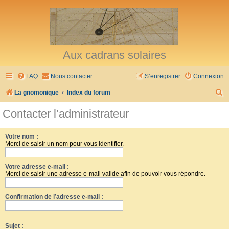
Aux cadrans solaires
FAQ
Nous contacter
S’enregistrer
Connexion
R
La gnomonique
Index du forum
e
Contacter l’administrateur
c
h
Votre nom :
Merci de saisir un nom pour vous identifier.
e
r
Votre adresse e-mail :
c
Merci de saisir une adresse e-mail valide afin de pouvoir vous répondre.
h
Confirmation de l’adresse e-mail :
e
r
Sujet :