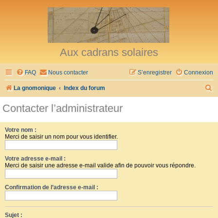
Aux cadrans solaires
FAQ
Nous contacter
S’enregistrer
Connexion
R
La gnomonique
Index du forum
e
Contacter l’administrateur
c
h
Votre nom :
Merci de saisir un nom pour vous identifier.
e
r
Votre adresse e-mail :
c
Merci de saisir une adresse e-mail valide afin de pouvoir vous répondre.
h
Confirmation de l’adresse e-mail :
e
r
Sujet :