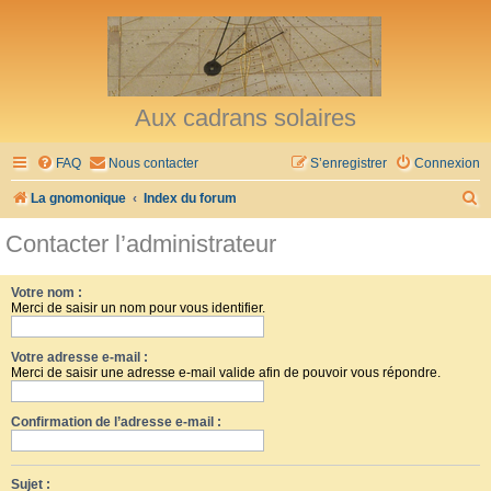
Aux cadrans solaires
FAQ
Nous contacter
S’enregistrer
Connexion
R
La gnomonique
Index du forum
e
Contacter l’administrateur
c
h
Votre nom :
Merci de saisir un nom pour vous identifier.
e
r
Votre adresse e-mail :
c
Merci de saisir une adresse e-mail valide afin de pouvoir vous répondre.
h
Confirmation de l’adresse e-mail :
e
r
Sujet :