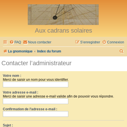
Aux cadrans solaires
FAQ
Nous contacter
S’enregistrer
Connexion
R
La gnomonique
Index du forum
e
Contacter l’administrateur
c
h
Votre nom :
Merci de saisir un nom pour vous identifier.
e
r
Votre adresse e-mail :
c
Merci de saisir une adresse e-mail valide afin de pouvoir vous répondre.
h
Confirmation de l’adresse e-mail :
e
r
Sujet :