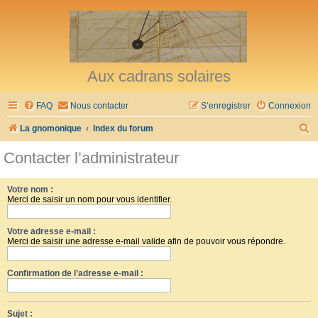
Aux cadrans solaires
FAQ
Nous contacter
S’enregistrer
Connexion
R
La gnomonique
Index du forum
e
Contacter l’administrateur
c
h
Votre nom :
Merci de saisir un nom pour vous identifier.
e
r
Votre adresse e-mail :
c
Merci de saisir une adresse e-mail valide afin de pouvoir vous répondre.
h
Confirmation de l’adresse e-mail :
e
r
Sujet :