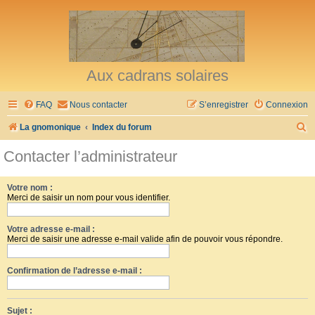
Aux cadrans solaires
FAQ
Nous contacter
S’enregistrer
Connexion
R
La gnomonique
Index du forum
e
Contacter l’administrateur
c
h
Votre nom :
Merci de saisir un nom pour vous identifier.
e
r
Votre adresse e-mail :
c
Merci de saisir une adresse e-mail valide afin de pouvoir vous répondre.
h
Confirmation de l’adresse e-mail :
e
r
Sujet :