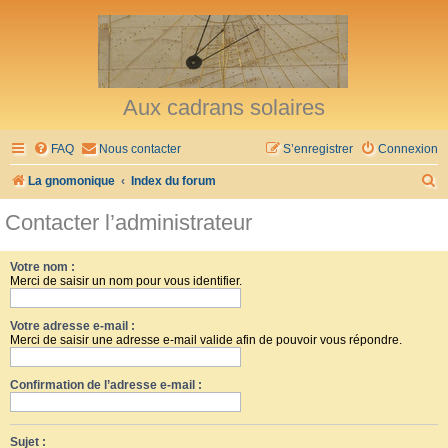
Aux cadrans solaires
FAQ
Nous contacter
S’enregistrer
Connexion
R
La gnomonique
Index du forum
e
Contacter l’administrateur
c
h
Votre nom :
Merci de saisir un nom pour vous identifier.
e
r
Votre adresse e-mail :
c
Merci de saisir une adresse e-mail valide afin de pouvoir vous répondre.
h
Confirmation de l’adresse e-mail :
e
r
Sujet :