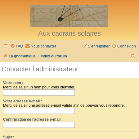
Aux cadrans solaires
FAQ
Nous contacter
S’enregistrer
Connexion
R
La gnomonique
Index du forum
e
Contacter l’administrateur
c
h
Votre nom :
Merci de saisir un nom pour vous identifier.
e
r
Votre adresse e-mail :
c
Merci de saisir une adresse e-mail valide afin de pouvoir vous répondre.
h
Confirmation de l’adresse e-mail :
e
r
Sujet :