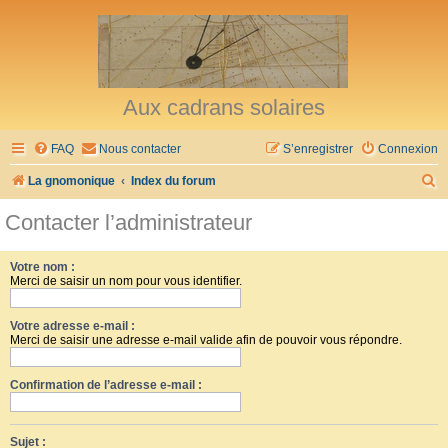
Aux cadrans solaires
FAQ
Nous contacter
S’enregistrer
Connexion
R
La gnomonique
Index du forum
e
Contacter l’administrateur
c
h
Votre nom :
Merci de saisir un nom pour vous identifier.
e
r
Votre adresse e-mail :
c
Merci de saisir une adresse e-mail valide afin de pouvoir vous répondre.
h
Confirmation de l’adresse e-mail :
e
r
Sujet :