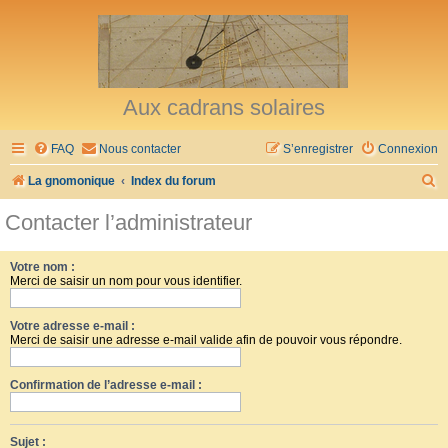
Aux cadrans solaires
FAQ
Nous contacter
S’enregistrer
Connexion
R
La gnomonique
Index du forum
e
Contacter l’administrateur
c
h
Votre nom :
Merci de saisir un nom pour vous identifier.
e
r
Votre adresse e-mail :
c
Merci de saisir une adresse e-mail valide afin de pouvoir vous répondre.
h
Confirmation de l’adresse e-mail :
e
r
Sujet :