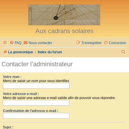
Aux cadrans solaires
FAQ
Nous contacter
S’enregistrer
Connexion
R
La gnomonique
Index du forum
e
Contacter l’administrateur
c
h
Votre nom :
Merci de saisir un nom pour vous identifier.
e
r
Votre adresse e-mail :
c
Merci de saisir une adresse e-mail valide afin de pouvoir vous répondre.
h
Confirmation de l’adresse e-mail :
e
r
Sujet :