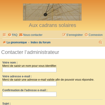
Aux cadrans solaires
FAQ
Nous contacter
S’enregistrer
Connexion
R
La gnomonique
Index du forum
e
Contacter l’administrateur
c
h
Votre nom :
Merci de saisir un nom pour vous identifier.
e
r
Votre adresse e-mail :
c
Merci de saisir une adresse e-mail valide afin de pouvoir vous répondre.
h
Confirmation de l’adresse e-mail :
e
r
Sujet :