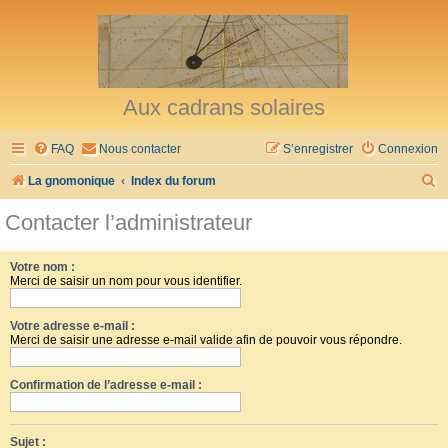
Aux cadrans solaires
FAQ
Nous contacter
S’enregistrer
Connexion
R
La gnomonique
Index du forum
e
Contacter l’administrateur
c
h
Votre nom :
Merci de saisir un nom pour vous identifier.
e
r
Votre adresse e-mail :
c
Merci de saisir une adresse e-mail valide afin de pouvoir vous répondre.
h
Confirmation de l’adresse e-mail :
e
r
Sujet :