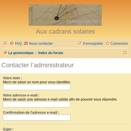
Aux cadrans solaires
FAQ
Nous contacter
S’enregistrer
Connexion
R
La gnomonique
Index du forum
e
Contacter l’administrateur
c
h
Votre nom :
Merci de saisir un nom pour vous identifier.
e
r
Votre adresse e-mail :
c
Merci de saisir une adresse e-mail valide afin de pouvoir vous répondre.
h
Confirmation de l’adresse e-mail :
e
r
Sujet :