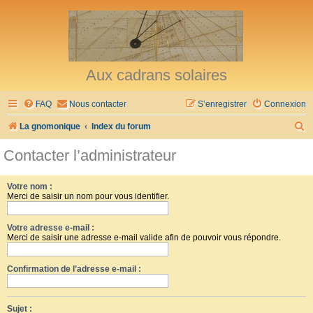
Aux cadrans solaires
FAQ
Nous contacter
S’enregistrer
Connexion
R
La gnomonique
Index du forum
e
Contacter l’administrateur
c
h
Votre nom :
Merci de saisir un nom pour vous identifier.
e
r
Votre adresse e-mail :
c
Merci de saisir une adresse e-mail valide afin de pouvoir vous répondre.
h
Confirmation de l’adresse e-mail :
e
r
Sujet :