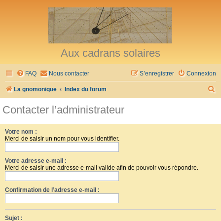
Aux cadrans solaires
FAQ
Nous contacter
S’enregistrer
Connexion
R
La gnomonique
Index du forum
e
Contacter l’administrateur
c
h
Votre nom :
Merci de saisir un nom pour vous identifier.
e
r
Votre adresse e-mail :
c
Merci de saisir une adresse e-mail valide afin de pouvoir vous répondre.
h
Confirmation de l’adresse e-mail :
e
r
Sujet :