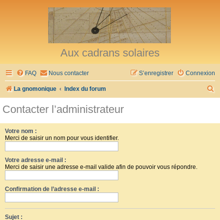
Aux cadrans solaires
FAQ
Nous contacter
S’enregistrer
Connexion
R
La gnomonique
Index du forum
e
Contacter l’administrateur
c
h
Votre nom :
Merci de saisir un nom pour vous identifier.
e
r
Votre adresse e-mail :
c
Merci de saisir une adresse e-mail valide afin de pouvoir vous répondre.
h
Confirmation de l’adresse e-mail :
e
r
Sujet :