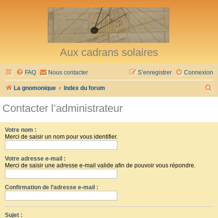
Aux cadrans solaires
FAQ
Nous contacter
S’enregistrer
Connexion
R
La gnomonique
Index du forum
e
Contacter l’administrateur
c
h
Votre nom :
Merci de saisir un nom pour vous identifier.
e
r
Votre adresse e-mail :
c
Merci de saisir une adresse e-mail valide afin de pouvoir vous répondre.
h
Confirmation de l’adresse e-mail :
e
r
Sujet :