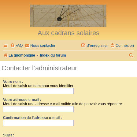
Aux cadrans solaires
FAQ
Nous contacter
S’enregistrer
Connexion
R
La gnomonique
Index du forum
e
Contacter l’administrateur
c
h
Votre nom :
Merci de saisir un nom pour vous identifier.
e
r
Votre adresse e-mail :
c
Merci de saisir une adresse e-mail valide afin de pouvoir vous répondre.
h
Confirmation de l’adresse e-mail :
e
r
Sujet :